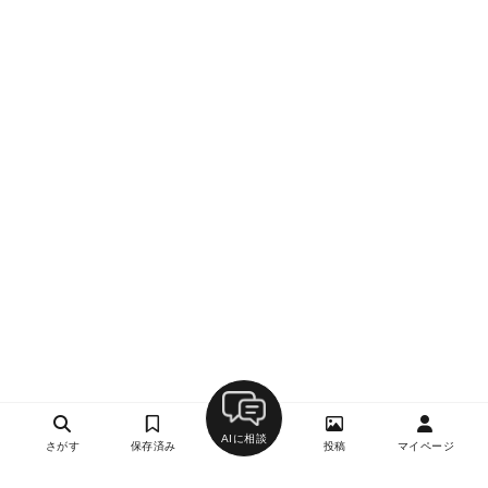
AIに相談
さがす
保存済み
投稿
マイページ