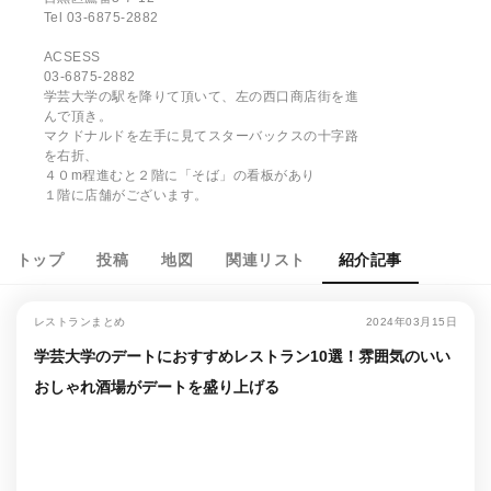
Tel 03-6875-2882
ACSESS
03-6875-2882
学芸大学の駅を降りて頂いて、左の西口商店街を進
んで頂き。
マクドナルドを左手に見てスターバックスの十字路
を右折、
４０m程進むと２階に「そば」の看板があり
１階に店舗がございます。
トップ
投稿
地図
関連リスト
紹介記事
レストランまとめ
2024年03月15日
学芸大学のデートにおすすめレストラン10選！雰囲気のいい
おしゃれ酒場がデートを盛り上げる