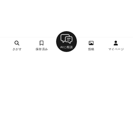
AIに相談
さがす
保存済み
投稿
マイページ