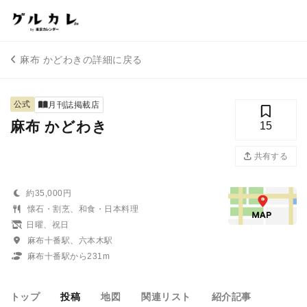
麻布 かどわきの詳細に戻る
公式
月刊誌掲載店
麻布 かどわき
15
共有する
約35,000円
懐石・割烹、和食・日本料理
日曜、祝日
麻布十番駅、六本木駅
麻布十番駅から231m
トップ
投稿
地図
関連リスト
紹介記事