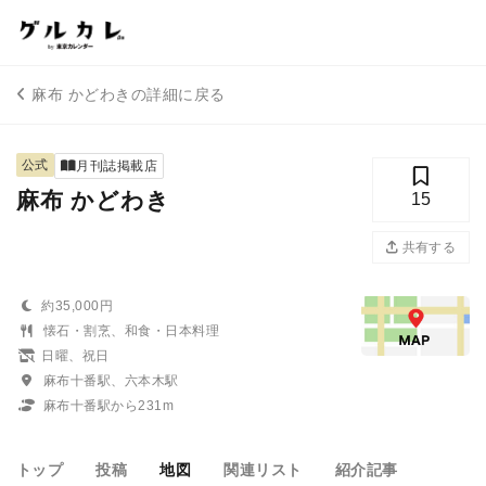
麻布 かどわきの詳細に戻る
公式
月刊誌掲載店
麻布 かどわき
15
共有する
約35,000円
懐石・割烹、和食・日本料理
日曜、祝日
麻布十番駅、六本木駅
麻布十番駅から231m
トップ
投稿
地図
関連リスト
紹介記事