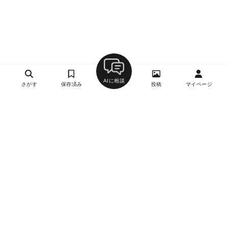
AIに相談
さがす
保存済み
投稿
マイページ