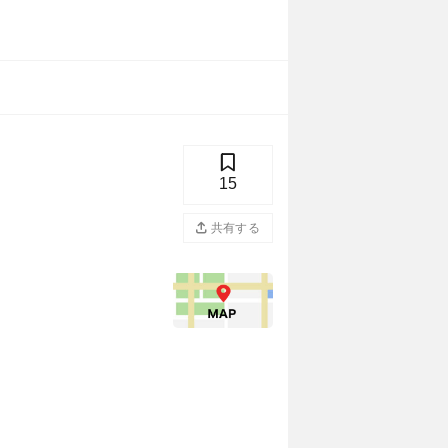
15
共有する