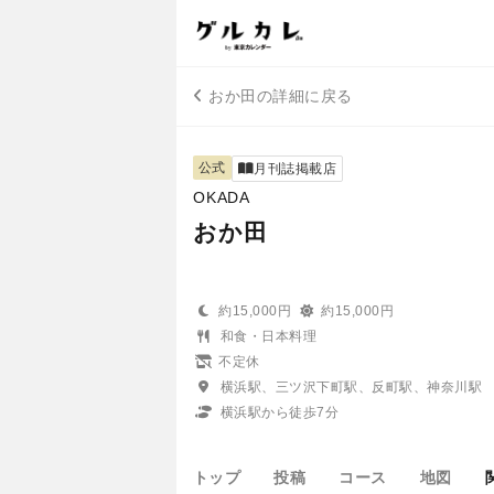
おか田の詳細に戻る
公式
月刊誌掲載店
OKADA
おか田
約15,000円
約15,000円
和食・日本料理
不定休
横浜駅、三ツ沢下町駅、反町駅、神奈川駅
横浜駅から徒歩7分
トップ
投稿
コース
地図