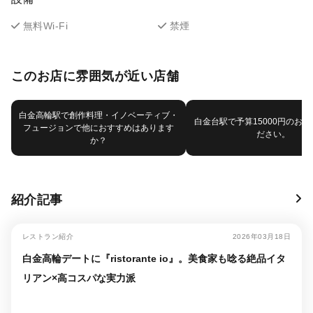
無料Wi-Fi
禁煙
このお店に雰囲気が近い店舗
白金高輪駅で創作料理・イノベーティブ・
白金台駅で予算15000円のお
フュージョンで他におすすめはあります
ださい。
か？
紹介記事
レストラン紹介
2026年03月18日
白金高輪デートに『ristorante io』。美食家も唸る絶品イタ
リアン×高コスパな実力派