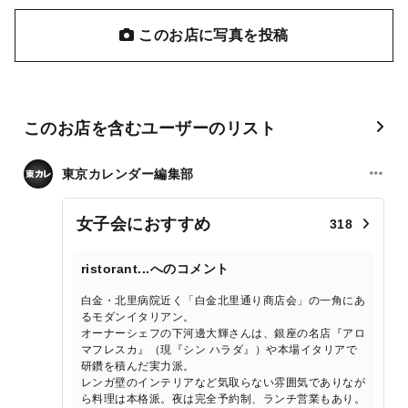
このお店に写真を投稿
このお店を含むユーザーのリスト
東京カレンダー編集部
女子会におすすめ
318
ristorant...へのコメント
白金・北里病院近く「白金北里通り商店会」の一角にあ
るモダンイタリアン。
オーナーシェフの下河邊大輝さんは、銀座の名店『アロ
マフレスカ』（現『シン ハラダ』）や本場イタリアで
研鑽を積んだ実力派。
レンガ壁のインテリアなど気取らない雰囲気でありなが
ら料理は本格派。夜は完全予約制、ランチ営業もあり。