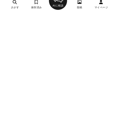
AIに相談
さがす
保存済み
投稿
マイページ
ヘルプ・お問い合わせ
エリア別デートにおすすめのレストラン