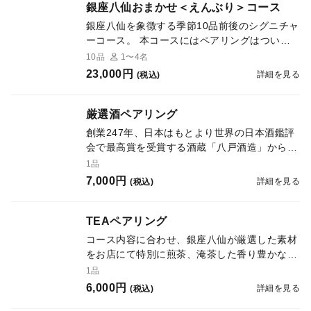
銀座八仙おまかせ＜えんぶり＞コース
銀座八仙を象徴する季節10品前後のシグニチャ
ーコース。 本コースにはペアリングはついて
おりませんので、お酒（またはノンアルコール
10品
1〜4名
飲料）を個別にご注文下さい。
23,000円
詳細を見る
(税込)
厳選酒ペアリング
創業247年、日本はもとより世界の日本酒鑑評
会で最高賞を受賞する酒蔵「八戸酒造」から、
当店「銀座八仙」だけでお楽しみ頂ける限定酒
1品
など30種類を超えるバラエティー豊かな日本酒
7,000円
詳細を見る
(税込)
から、旬や気候、お料理に合わせたベストなペ
アリングをご提案します。 ご希望に応じてワ
イン等のペアリングも承ります。
TEAペアリング
コース内容に合わせ、銀座八仙が厳選した素材
をお店にて特別に煎茶、淹茶した香り豊かな高
級茶（スパークリングティー、紅茶、花茶、緑
1品
茶、玉露、烏龍茶等）を中心としたノンアルコ
6,000円
詳細を見る
(税込)
ール・ペアリングをいたします。 お酒が苦手