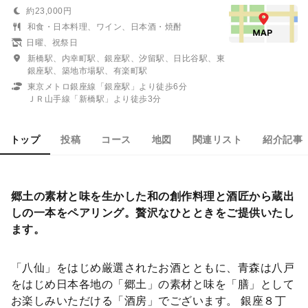
約23,000円
和食・日本料理、ワイン、日本酒・焼酎
日曜、祝祭日
新橋駅、内幸町駅、銀座駅、汐留駅、日比谷駅、東
銀座駅、築地市場駅、有楽町駅
東京メトロ銀座線「銀座駅」より徒歩6分
ＪＲ山手線「新橋駅」より徒歩3分
トップ
投稿
コース
地図
関連リスト
紹介記事
郷土の素材と味を生かした和の創作料理と酒匠から蔵出
しの一本をペアリング。贅沢なひとときをご提供いたし
ます。
「八仙」をはじめ厳選されたお酒とともに、青森は八戸
をはじめ日本各地の「郷土」の素材と味を「膳」として
お楽しみいただける「酒房」でございます。 銀座８丁