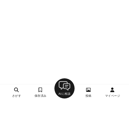
AIに相談
さがす
保存済み
投稿
マイページ