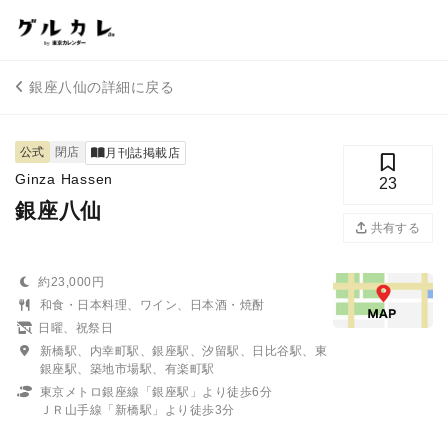
銀座八仙の詳細に戻る
公式
閉店
月刊誌掲載店
Ginza Hassen
23
銀座八仙
共有する
約23,000円
和食・日本料理、ワイン、日本酒・焼酎
日曜、祝祭日
新橋駅、内幸町駅、銀座駅、汐留駅、日比谷駅、東
銀座駅、築地市場駅、有楽町駅
東京メトロ銀座線「銀座駅」より徒歩6分
ＪＲ山手線「新橋駅」より徒歩3分