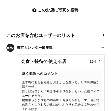
このお店に写真を投稿
このお店を含むユーザーのリスト
東京カレンダー編集部
会食・接待で使える店
254
継ぐ鮨政へのコメント
荒木町にあるお好みとおまかせを選べる、町寿司風情が
漂う一軒。
握りは定番から「焼きネギトロ巻き」といった創作メニ
ューがそろう。
物腰柔らかな大将の周嘉谷正吾さんが醸し出す、居心地
の良さとこだわりの逸品が、ふたりを気分よく酔わせて
くれるはず。