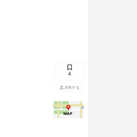
4
共有する