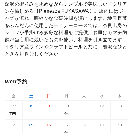
深沢の街並みを眺めながらシンプルで美味しいイタリア
ンを愉しめる【Pienezza FUKASAWA】。店内にはジ
ャズが流れ、賑やかな食事時間を演出します。地元野菜
をふんだんに使用したディナーコースでは、奈良出身の
シェフが手掛ける多彩な料理をご提供。お皿はカマチ陶
舗が当店用に焼いたものを使い、料理を引き立てます。
イタリア産ワインやクラフトビールと共に、贅沢なひと
ときをお過ごしください。
Web予約
金
土
日
月
火
水
木
7
8
9
10
11
12
13
8/
-
-
休
-
-
-
TEL
14
15
16
17
18
19
20
-
-
-
休
-
-
-