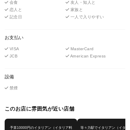
会食
友人・知人と
恋人と
家族と
記念日
一人で入りやすい
お支払い
VISA
MasterCard
JCB
American Express
設備
禁煙
このお店に雰囲気が近い店舗
予算10000円のイタリアン（イタリア料
等々力駅でイタリアン（イタリ