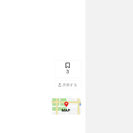
3
共有する