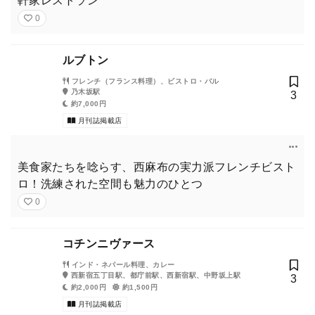
軒家レストラン
0
ルブトン
フレンチ（フランス料理）、ビストロ・バル
乃木坂駅
3
約7,000円
月刊誌掲載店
美食家たちを唸らす、西麻布の実力派フレンチビスト
ロ！洗練された空間も魅力のひとつ
0
コチンニヴァース
インド・ネパール料理、カレー
西新宿五丁目駅、都庁前駅、西新宿駅、中野坂上駅
3
約2,000円
約1,500円
月刊誌掲載店