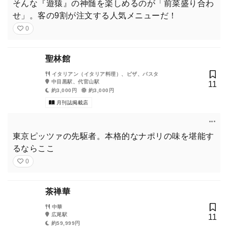
そんな『遊猿』の神髄を楽しめるのが「前菜盛り合わ
せ」。客の9割が注文する人気メニューだ！
0
聖林館
イタリアン（イタリア料理）、ピザ、パスタ
中目黒駅、代官山駅
11
約3,000円
約3,000円
月刊誌掲載店
東京ピッツァの先駆者。本格的なナポリの味を堪能す
るならここ
0
茶禅華
中華
広尾駅
11
約59,999円