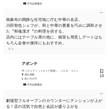
月刊誌掲載店
南麻布の閑静な住宅地に佇む中華の名店。
川田智也シェフが、和と中華の要素を巧みに調和させ
た〝和魂漢才〞の料理を供する。
店内にはテーブル席の他に、個室も用意しデートはも
ちろん会食や接待にもおすすめ。
0
アポンテ
イタリアン（イタリア料理）、パスタ、ワイン
恵比寿駅
10
約7,000円
月刊誌掲載店
劇場型フルオープンのカウンターにテンションが上が
る！店の活気で自然と会話が盛り上がる