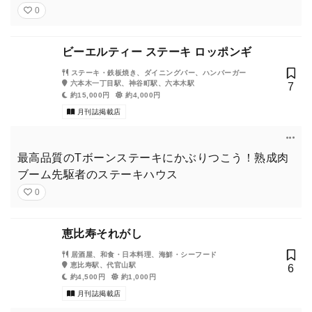
0
ビーエルティー ステーキ ロッポンギ
ステーキ・鉄板焼き、ダイニングバー、ハンバーガー
六本木一丁目駅、神谷町駅、六本木駅
7
約15,000円
約4,000円
月刊誌掲載店
最高品質のTボーンステーキにかぶりつこう！熟成肉
ブーム先駆者のステーキハウス
0
恵比寿それがし
居酒屋、和食・日本料理、海鮮・シーフード
恵比寿駅、代官山駅
6
約4,500円
約1,000円
月刊誌掲載店