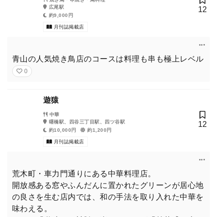
広尾駅
12
約9,000円
月刊誌掲載店
青山の人気焼き鳥店のコースは料理も串も極上レベル
0
遊猿
中華
曙橋駅、四谷三丁目駅、四ツ谷駅
12
約10,000円
約1,200円
月刊誌掲載店
荒木町・車力門通りにある中華料理店。
開放感ある窓やふんだんに置かれたグリーンが居心地
の良さを生む店内では、和の手法を取り入れた中華を
味わえる。