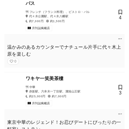
パス
フレンチ（フランス料理）、ビストロ・バル
代々木公園駅、代々木八幡駅
4
約7,000円
約1,500円
月刊誌掲載店
温かみのあるカウンターでナチュール片手に代々木上
原を楽しむ
0
ワキヤ一笑美茶樓
中華
赤坂駅、六本木一丁目駅、溜池山王駅
3
約25,000円
約7,000円
月刊誌掲載店
東京中華のレジェンド！お忍びデートにぴったりの一