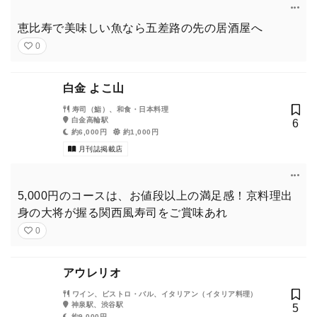
恵比寿で美味しい魚なら五差路の先の居酒屋へ
0
白金 よこ山
寿司（鮨）、和食・日本料理
白金高輪駅
6
約6,000円
約1,000円
月刊誌掲載店
5,000円のコースは、お値段以上の満足感！京料理出
身の大将が握る関西風寿司をご賞味あれ
0
アウレリオ
ワイン、ビストロ・バル、イタリアン（イタリア料理）
神泉駅、渋谷駅
5
約9,000円