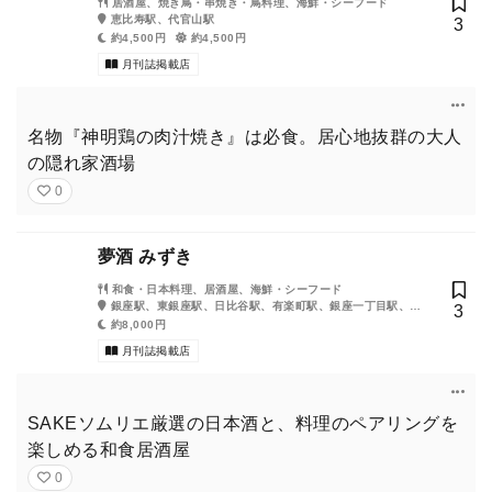
居酒屋、焼き鳥・串焼き・鳥料理、海鮮・シーフード
恵比寿駅、代官山駅
3
約4,500円
約4,500円
月刊誌掲載店
名物『神明鶏の肉汁焼き』は必食。居心地抜群の大人
の隠れ家酒場
0
夢酒 みずき
和食・日本料理、居酒屋、海鮮・シーフード
銀座駅、東銀座駅、日比谷駅、有楽町駅、銀座一丁目駅、新
3
橋駅、内幸町駅、築地市場駅、汐留駅
約8,000円
月刊誌掲載店
SAKEソムリエ厳選の日本酒と、料理のペアリングを
楽しめる和食居酒屋
0