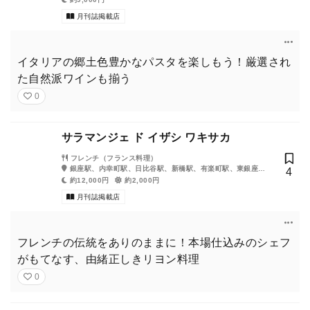
月刊誌掲載店
イタリアの郷土色豊かなパスタを楽しもう！厳選され
た自然派ワインも揃う
0
サラマンジェ ド イザシ ワキサカ
フレンチ（フランス料理）
銀座駅、内幸町駅、日比谷駅、新橋駅、有楽町駅、東銀座
4
駅、銀座一丁目駅、汐留駅
約12,000円
約2,000円
月刊誌掲載店
フレンチの伝統をありのままに！本場仕込みのシェフ
がもてなす、由緒正しきリヨン料理
0