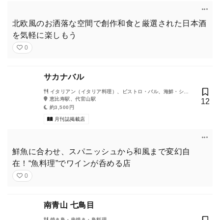
北欧風のお洒落な空間で創作和食と厳選された日本酒
を気軽に楽しもう
0
サカナバル
イタリアン（イタリア料理）、ビストロ・バル、海鮮・シー
フード
恵比寿駅、代官山駅
12
約3,500円
月刊誌掲載店
鮮魚に合わせ、スパニッシュから和風まで変幻自
在！“魚料理”でワインが呑める店
0
南青山 七鳥目
焼き鳥・串焼き・鳥料理