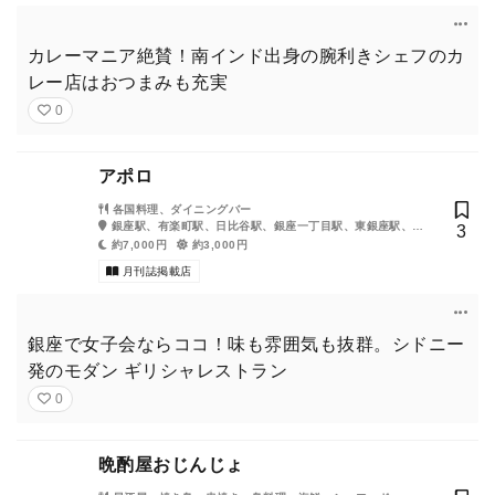
カレーマニア絶賛！南インド出身の腕利きシェフのカ
レー店はおつまみも充実
0
アポロ
各国料理、ダイニングバー
銀座駅、有楽町駅、日比谷駅、銀座一丁目駅、東銀座駅、内
3
幸町駅
約7,000円
約3,000円
月刊誌掲載店
銀座で女子会ならココ！味も雰囲気も抜群。シドニー
発のモダン ギリシャレストラン
0
晩酌屋おじんじょ