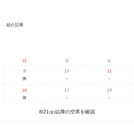
紹介記事
日
月
火
9
10
11
休
-
-
16
17
18
休
-
-
8/21
以降の空席を確認
(金)