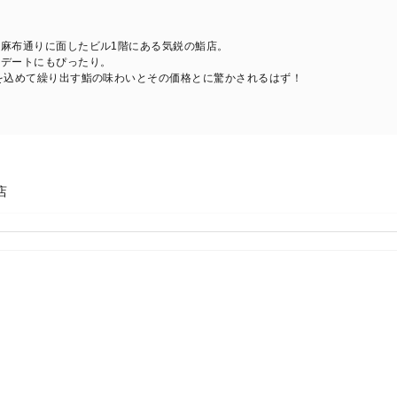
麻布通りに面したビル1階にある気鋭の鮨店。
、デートにもぴったり。
を込めて繰り出す鮨の味わいとその価格とに驚かされるはず！
店