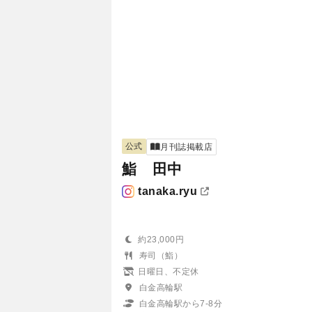
公式
月刊誌掲載店
鮨 田中
tanaka.ryu
約23,000円
寿司（鮨）
日曜日、不定休
白金高輪駅
白金高輪駅から7-8分