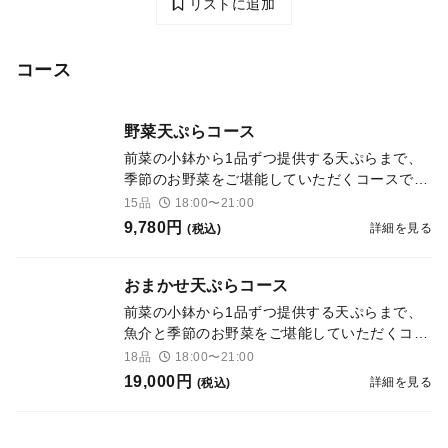
リストに追加
コース
野菜天ぷらコース
前菜の小鉢から1品ずつ提供する天ぷらまで、
季節のお野菜をご堪能していただくコースで
す。2日前までのお問い合わせで、ヴィーガン
15品
18:00〜21:00
対応の内容にご変更いただけます(前日、当日
9,780円
詳細を見る
(税込)
のお問合せの場合、一部内容が変更となる可能
性がございます)。
おまかせ天ぷらコース
前菜の小鉢から1品ずつ提供する天ぷらまで、
魚介と季節のお野菜をご堪能していただくコー
スです。
18品
18:00〜21:00
19,000円
詳細を見る
(税込)