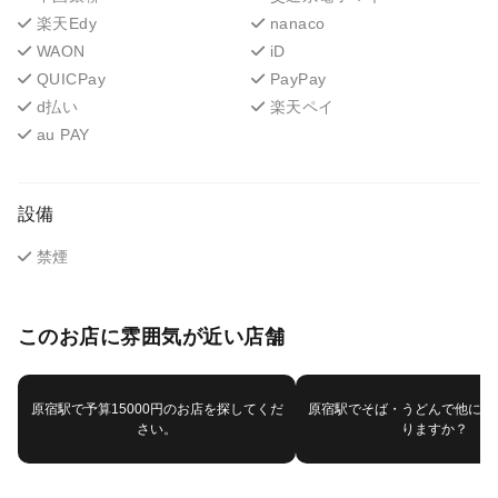
楽天Edy
nanaco
WAON
iD
QUICPay
PayPay
d払い
楽天ペイ
au PAY
設備
禁煙
このお店に雰囲気が近い店舗
原宿駅で予算15000円のお店を探してくだ
原宿駅でそば・うどんで他にお
さい。
りますか？