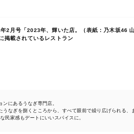
ちにも言えること。
彦、えなこ、松本若菜、森田哲矢（さらば青春の光）、そ
2月号「2023年、輝いた店。（表紙：乃木坂46 山下美
）」に掲載されているレストラン
レンドと47軒の注目店を発表し、今年の人気者たちがナ
の化学反応は、月刊誌最新号でしか見られない。
購入はこちら
ョンにあるうなぎ専門店。
たうなぎを捌くところから、すべて眼前で繰り広げられる、
全な民家感もデートにいいスパイスに。