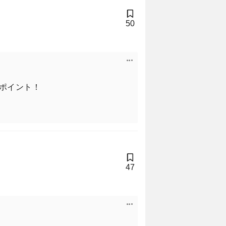
50
ポイント！
47
TICS／ファンタスティッ