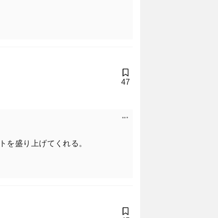
落たワインバーでグラスに口をつ
47
。
の準備をしてからご購入を。
トを盛り上げてくれる。
！