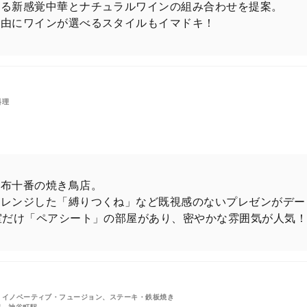
創る新感覚中華とナチュラルワインの組み合わせを提案。
に強烈な光を放っていた八木勇征さん。
自由にワインが選べるスタイルもイマドキ！
彼が、もし港区でプライベートな一夜を過ごすなら…。
鍛え抜かれた裸体に汗を光らせ、「ととのった」後は洒
料理
、港区にて」と題し10ページに渡り惜しげもなく披露
らだだ漏れる色気に思わず悲鳴が！卒倒しないよう、心
麻布十番の焼き鳥店。
アレンジした「縛りつくね」など既視感のないプレゼンがデー
室だけ「ペアシート」の部屋があり、密やかな雰囲気が人気
特別増刊号の購入はこちら
の著名人たちが続々とお忍び来店！
・イノベーティブ・フュージョン、ステーキ・鉄板焼き