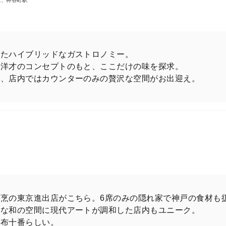
駅、神谷町駅
せたハイブリッドなガストロノミー。
魂洋才のコンセプトのもと、ここだけの味を探求。
り、店内ではカウンターのみの贅沢な空間がお出迎え。
烹の東京進出店がこちら。6席のみの隠れ家で神戸の食材も
質な和の空間に現代アートが調和した店内もユニーク。
麻布十番らしい。