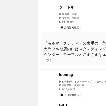
タートル
居酒屋、中華
渋谷駅、神泉駅
約5,000円
月刊誌掲載店
「渋谷マークシティ」の裏手の一
カラフルな店内にはスタンディン
ウンター、テーブルとさまざまな
0
tsumugi
創作料理・イノベーティブ・フュージ
中目黒駅、代官山駅
約15,000円
月刊誌掲載店
GIFT