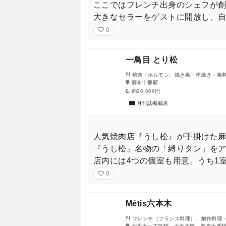
ここではフレンチ出身のシェフが
その美しすぎる容姿で2023年
大きなセラーをゲストに開放し、
0
サウナとワインが好きだという
一鳥目 とり松
ラグジュアリーな個室サウナで
ける。
焼肉・ホルモン、焼き鳥・串焼き・鳥
麻布十番駅
約20,000円
そんな艶やかな時間を「妖艶な男
月刊誌掲載店
「雑誌サイズ」で見ると誌面か
人気焼肉店『うし松』が手掛けた
『うし松』名物の「縛りタン」を
店内には4つの個室も用意。うち1
0
Métis六本木
今年輝いていた店に、話題
フレンチ（フランス料理）、創作料理