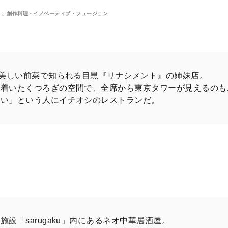
）、創作料理・イノベーティブ・フュージョン
の美しい前菜で知られる目黒『リナシメント』の姉妹店。
ち着いたくつろぎの空間で、全席から東京タワーが見えるのも
たい」という人にイチオシのレストランだ。
刊の表紙を飾るのは八木 勇征さん（FANTAS
設「sarugaku」内にあるネオ中華居酒屋。