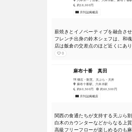
六本木一丁目駅、六本木駅、麻布十番
約18,000円
月刊誌掲載店
薪焼きとイノベーティブを融合さ
フレンチ出身の鈴木シェフは、和
店は飯倉の交差点のほど近くにあ
0
麻布十番 真田
懐石・割烹、天ぷら・天丼
麻布十番駅、六本木駅
約60,500円
約60,500円
月刊誌掲載店
関西の食通たちが支持する天ぷら割
白木のカウンターなどからなる上
高級フリーフローが楽しめるのも