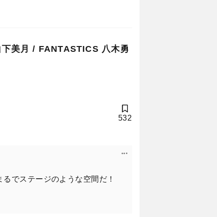
して池﨑理人（INI／アイエヌア
月 / FANTASTICS 八木勇
ビゲート。
532
まるでステージのような空間だ！