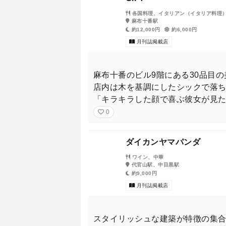
各国料理、イタリアン（イタリア料理
麻布十番駅
約12,000円
約6,000円
月刊誌掲載店
麻布十番のビル9階にある30品目
店内は木を基調にしたシックで落
「キラキラした顔で喜ぶ彼女が見
0
ダイカンヤマパンダ
ワイン、中華
代官山駅、中目黒駅
約9,000円
今年最後の総まとめ号、特別増
月刊誌掲載店
クス）
スタイリッシュな建築が特徴の集合施