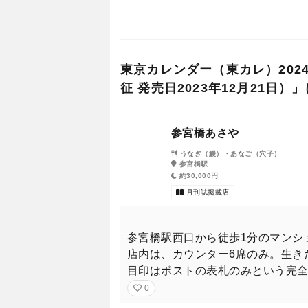
それは、世の中を彩る著名人た
山下美月（乃木坂46）、岡本信
東京カレンダー（東カレ）2024年
イ）。
征 発売日2023年12月21日
月刊誌最新号では12のグルメト
参宮橋あさや
輝きを放つレストランと著名人
うなぎ（鰻）・あなご（穴子）
参宮橋駅
約30,000円
月刊誌掲載店
参宮橋駅西口から徒歩1分のマンシ
店内は、カウンター6席のみ。生き
目印はポストの表札のみという完
0