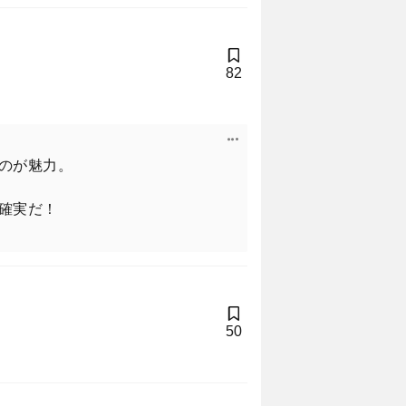
82
のが魅力。
確実だ！
50