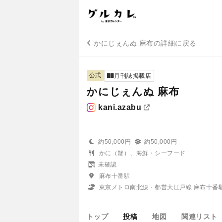
かにじぇんぬ 麻布の詳細に戻る
公式
月刊誌掲載店
かにじぇんぬ 麻布
kani.azabu
約50,000円
約50,000円
かに（蟹）、海鮮・シーフード
未確認
麻布十番駅
東京メトロ南北線・都営大江戸線 麻布十番
トップ
投稿
地図
関連リスト