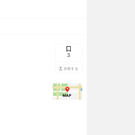
3
共有する