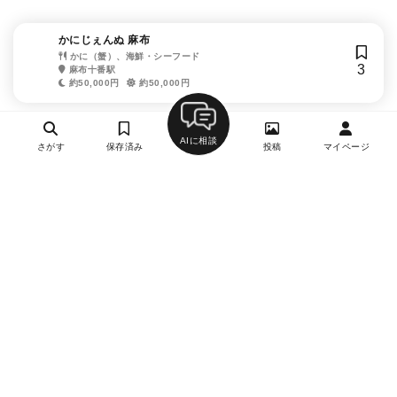
かにじぇんぬ 麻布
かに（蟹）、海鮮・シーフード
3
麻布十番駅
約50,000円
約50,000円
AIに相談
さがす
保存済み
投稿
マイページ