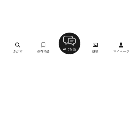
AIに相談
さがす
保存済み
投稿
マイページ