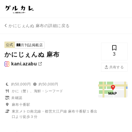
かにじぇんぬ 麻布の詳細に戻る
公式
月刊誌掲載店
かにじぇんぬ 麻布
3
kani.azabu
共有する
約50,000円
約50,000円
かに（蟹）、海鮮・シーフード
未確認
麻布十番駅
東京メトロ南北線・都営大江戸線 麻布十番駅１番出
口より徒歩３分