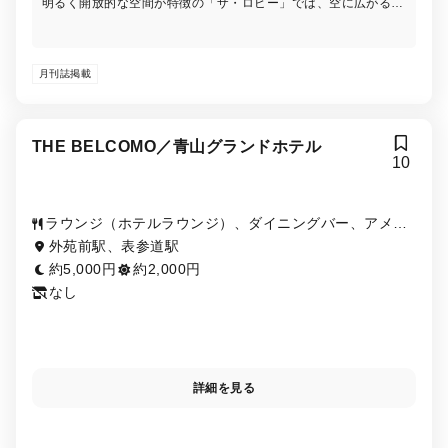
明るく開放的な空間が特徴の「ザ・ロビー」では、空に広がる花
火や蛍をイメージしたシャンデリアをご覧いただきながら、ご朝
食からディナー、バードゲージ型のスタンドにスイーツ、セイボ
リー6種類ずつが並ぶ季節によってテーマが変わるアフタヌーン
月刊誌掲載
ティーをご堪能いただけます。
THE BELCOMO／青山グランドホテル
10
ラウンジ（ホテルラウンジ）、ダイニングバー、アメリ
カ料理、カフェ・喫茶店
外苑前駅、表参道駅
約5,000円
約2,000円
なし
詳細を見る