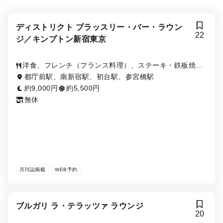
ディストリクト ブラッスリー・バー・ラウン
22
ジ／キンプトン新宿東京
洋食、フレンチ（フランス料理）、ステーキ・鉄板焼
き、ラウンジ（ホテルラウンジ）、創作料理・イノベー
都庁前駅、南新宿駅、初台駅、参宮橋駅
ティブ・フュージョン
約9,000円
約5,500円
無休
月刊誌掲載
WEB予約
ブルガリ ラ・テラッツァ ラウンジ
20