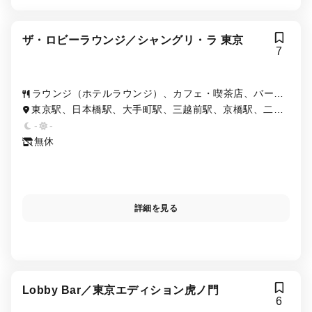
ザ・ロビーラウンジ／シャングリ・ラ 東京
7
ラウンジ（ホテルラウンジ）、カフェ・喫茶店、バー
（BAR）、各国料理
東京駅、日本橋駅、大手町駅、三越前駅、京橋駅、二重
橋前駅、新日本橋駅
-
-
無休
詳細を見る
Lobby Bar／東京エディション虎ノ門
6