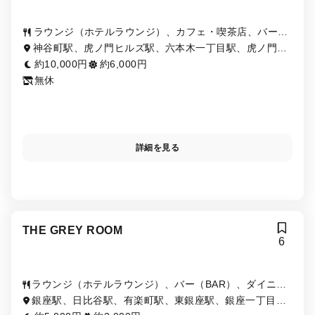
ラウンジ（ホテルラウンジ）、カフェ・喫茶店、バー
（BAR）
神谷町駅、虎ノ門ヒルズ駅、六本木一丁目駅、虎ノ門
駅、御成門駅
約10,000円
約6,000円
無休
詳細を見る
THE GREY ROOM
6
ラウンジ（ホテルラウンジ）、バー（BAR）、ダイニン
グバー、創作料理・イノベーティブ・フュージョン、イ
銀座駅、日比谷駅、有楽町駅、東銀座駅、銀座一丁目
ンド・ネパール料理
駅、内幸町駅、新橋駅