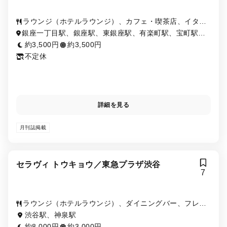
ラウンジ（ホテルラウンジ）、カフェ・喫茶店、イタリ
アン（イタリア料理）
銀座一丁目駅、銀座駅、東銀座駅、有楽町駅、宝町駅、
京橋駅、新富町駅、日比谷駅、築地駅
約3,500円
約3,500円
不定休
詳細を見る
月刊誌掲載
セラヴィ トウキョウ／東急プラザ渋谷
7
ラウンジ（ホテルラウンジ）、ダイニングバー、フレン
チ（フランス料理）、イタリアン（イタリア料理）
渋谷駅、神泉駅
約8,000円
約3,000円