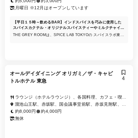
約5,000円
約3,000円
月曜日 ※12月はオープンしています
【平日１５時～飲めるBAR】インドスパイスを巧みに使用した
スパイスカクテル・オリジナルスパイスティーやミルクチャイ・
スパイスラボ特製アフタヌーンティー ・ビリアニなど
THE GREY ROOMは、SPICE LAB TOKYOの スパイスラボ東京
のバーとして、グレイルームが誕生しました。 スパイスを巧み
に使用したカクテル・インド産スパイスのオリジナルティー・ミ
ルクチャイなどもご用意。又、シェフ特製のビリアニ＆カレー・
お食事も可能です。 銀座の中心地で、ドリンクを楽しみながら
共に夜景とともに、リラックスしたひとときをお楽しみくださ
い。
オールデイダイニング オリガミ／ザ・キャピ
4
トルホテル 東急
ラウンジ（ホテルラウンジ）、各国料理、カフェ・喫茶
店
溜池山王駅、赤坂駅、国会議事堂前駅、赤坂見附駅、永
田町駅
約8,000円
約4,000円
無休