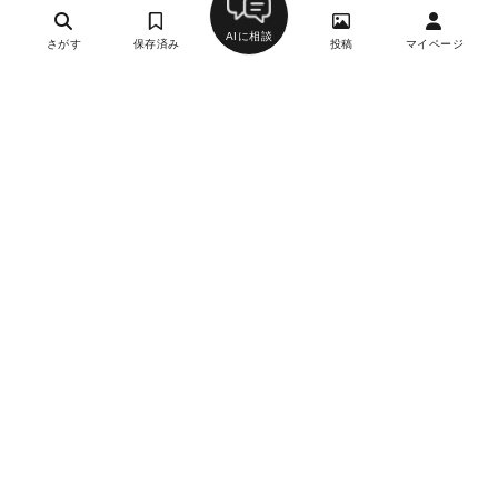
AIに相談
さがす
保存済み
投稿
マイページ
ザ パレス ラウンジ／パレスホテル東京
3
ラウンジ（ホテルラウンジ）、カフェ・喫茶店、バー
（BAR）
二重橋前駅、大手町駅、東京駅、竹橋駅
約5,000円
約3,000円
無休
詳細を見る
THE GRAND GINZA／GINZA SIX
3