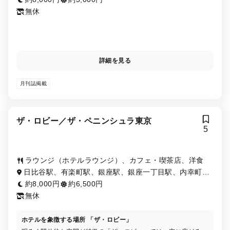
無休
詳細を見る
月刊誌掲載
ザ・ロビー／ザ・ペニンシュラ東京
5
ラウンジ（ホテルラウンジ）、カフェ・喫茶店、洋食
日比谷駅、有楽町駅、銀座駅、銀座一丁目駅、内幸町
駅、二重橋前駅
約8,000円
約6,500円
無休
ホテルを象徴する場所 「ザ・ロビー」