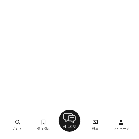
AIに相談
さがす
保存済み
投稿
マイページ