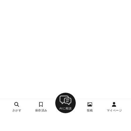
AIに相談
さがす
保存済み
投稿
マイページ