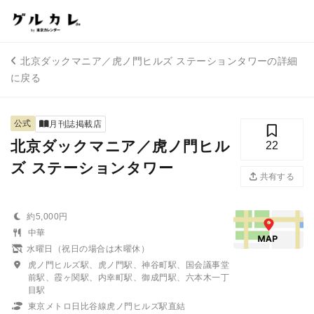
北京ダックマニア／虎ノ門ヒルズ ステーションタワーの詳細
に戻る
公式
月刊誌掲載店
北京ダックマニア／虎ノ門ヒル
22
ズ ステーションタワー
共有する
約5,000円
中華
水曜日（祝日の場合は木曜休）
虎ノ門ヒルズ駅、虎ノ門駅、神谷町駅、国会議事堂
前駅、霞ヶ関駅、内幸町駅、御成門駅、六本木一丁
目駅
東京メトロ日比谷線虎ノ門ヒルズ駅直結