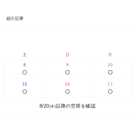
紹介記事
土
日
月
8
9
10
15
16
17
8/20
以降の空席を確認
(木)