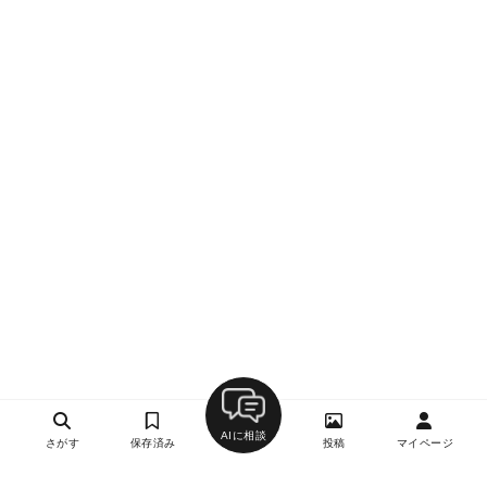
AIに相談
さがす
保存済み
投稿
マイページ