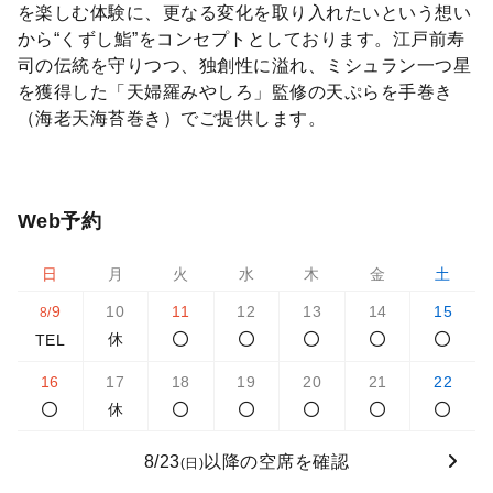
を楽しむ体験に、更なる変化を取り入れたいという想い
から“くずし鮨”をコンセプトとしております。江戸前寿
司の伝統を守りつつ、独創性に溢れ、ミシュラン一つ星
を獲得した「天婦羅みやしろ」監修の天ぷらを手巻き
（海老天海苔巻き）でご提供します。
Web予約
日
月
火
水
木
金
土
9
10
11
12
13
14
15
8/
休
TEL
16
17
18
19
20
21
22
休
8/23
以降の空席を確認
(日)