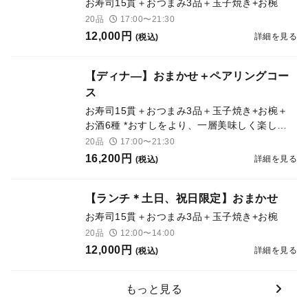
お寿司15貫＋おつまみ3品＋玉子焼き+お椀
20品
17:00〜21:30
12,000円
詳細を見る
(税込)
【ディナ―】おまかせ＋ペアリングコー
ス
お寿司15貫＋おつまみ3品＋玉子焼き+お椀＋
お酒6種 *おすしをより、一層美味しく楽しん
で頂けるようソムリエ監修のもとご提案させて
20品
17:00〜21:30
頂いております。
16,200円
詳細を見る
(税込)
【ランチ＊土日、祝日限定】おまかせ
お寿司15貫＋おつまみ3品＋玉子焼き+お椀
20品
12:00〜14:00
12,000円
詳細を見る
(税込)
もっと見る