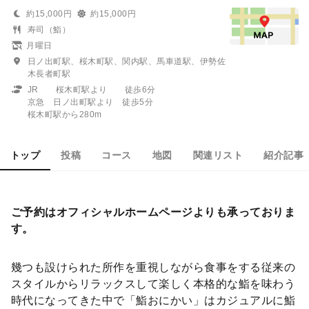
約15,000円
約15,000円
寿司（鮨）
月曜日
日ノ出町駅、桜木町駅、関内駅、馬車道駅、伊勢佐
木長者町駅
JR 桜木町駅より 徒歩6分
京急 日ノ出町駅より 徒歩5分
桜木町駅から280m
トップ
投稿
コース
地図
関連リスト
紹介記事
ご予約はオフィシャルホームページよりも承っておりま
す。
幾つも設けられた所作を重視しながら食事をする従来の
スタイルからリラックスして楽しく本格的な鮨を味わう
時代になってきた中で「鮨おにかい」はカジュアルに鮨