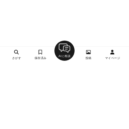
AIに相談
さがす
保存済み
投稿
マイページ