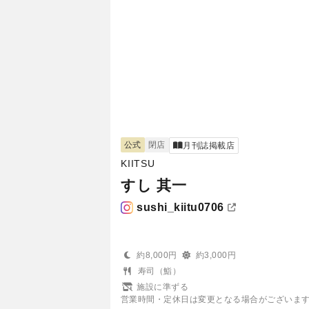
公式
閉店
月刊誌掲載店
KIITSU
すし 其一
sushi_kiitu0706
約8,000円
約3,000円
寿司（鮨）
施設に準ずる
営業時間・定休日は変更となる場合がございま