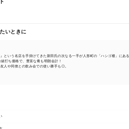
ト
たいときに
琳』という名店を手掛けてきた新田氏の次なる一手が人形町の「ハシゴ楼」にあ
お値打ち価格で、豊富な肴も明朗会計！
、友人や同僚との飲み会での使い勝手も◎。
い