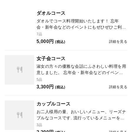
ダオルコース
ダオルでコース料理開始いたします！ 忘年
会・新年会などのイベントにもぜひぜひご利用
ください。 ご予約は4名様〜承っております。
7品
※貸切ご希望の場合、24名様以上(最大28名様
5,000円
詳細を見る
(税込)
まで)ですと可能でございます。
女子会コース
淑女の方々の優雅な会話にふさわしい料理を用
意しました。 忘年会・新年会などのイベント
にもぜひぜひご利用ください。 ご予約は4名
5品
様〜承っております。 ※貸切ご希望の場合、
3,300円
詳細を見る
(税込)
24名様以上(最大28名様まで)ですと可能でござ
います。
カップルコース
お二人様用の量、おいしいメニュー、リーズナ
ブルなコースです. 流行っているメニューをお
得な値段で楽しめます。 カップルや友達同士
3品
にオススメコースです。