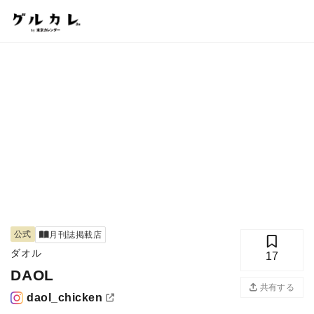
公式
月刊誌掲載店
ダオル
17
DAOL
共有する
daol_chicken