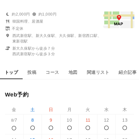
約2,000円
約1,000円
韓国料理、居酒屋
不定休
西武新宿駅、新大久保駅、大久保駅、新宿西口駅、
東新宿駅
新大久保駅から徒歩７分
西武新宿駅から徒歩３分
トップ
投稿
コース
地図
関連リスト
紹介記事
Web予約
金
土
日
月
火
水
木
7
8
9
10
11
12
13
8/