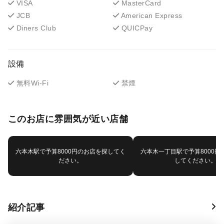
VISA
MasterCard
JCB
American Express
Diners Club
QUICPay
設備
無料Wi-Fi
禁煙
このお店に雰囲気が近い店舗
六本木駅で予算8000円のお店を探してく
六本木一丁目駅で予算8000円
ださい。
してください。
紹介記事