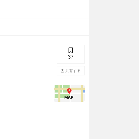
37
共有する