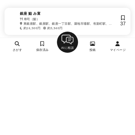
銀座 鮨 み富
寿司（鮨）
37
東銀座駅、銀座駅、銀座一丁目駅、築地市場駅、有楽町駅、築
地駅、日比谷駅、新橋駅、新富町駅
約16,500円
約5,940円
AIに相談
さがす
保存済み
投稿
マイページ