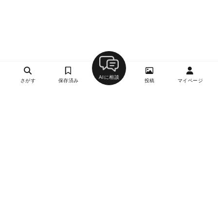
AIに相談
さがす
保存済み
投稿
マイページ