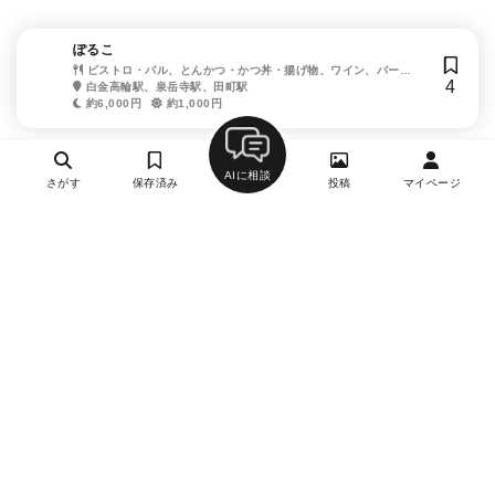
ぽるこ
ビストロ・バル、とんかつ・かつ丼・揚げ物、ワイン、バー
4
（BAR）
白金高輪駅、泉岳寺駅、田町駅
約6,000円
約1,000円
AIに相談
さがす
保存済み
投稿
マイページ