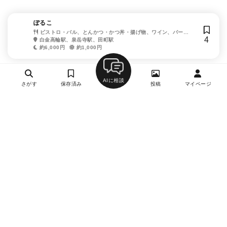
ぽるこ
ビストロ・バル、とんかつ・かつ丼・揚げ物、ワイン、バー
4
（BAR）
白金高輪駅、泉岳寺駅、田町駅
約6,000円
約1,000円
AIに相談
さがす
保存済み
投稿
マイページ