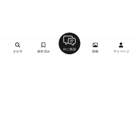
AIに相談
さがす
保存済み
投稿
マイページ