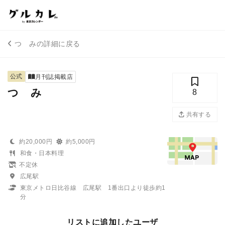
つゞみの詳細に戻る
公式
月刊誌掲載店
つゞみ
8
共有する
約20,000円
約5,000円
和食・日本料理
不定休
広尾駅
東京メトロ日比谷線 広尾駅 1番出口より徒歩約1
分
リストに追加したユーザ