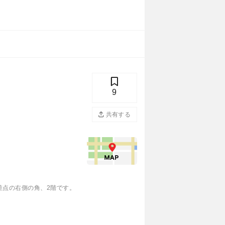
9
共有する
差点の右側の角、2階です。