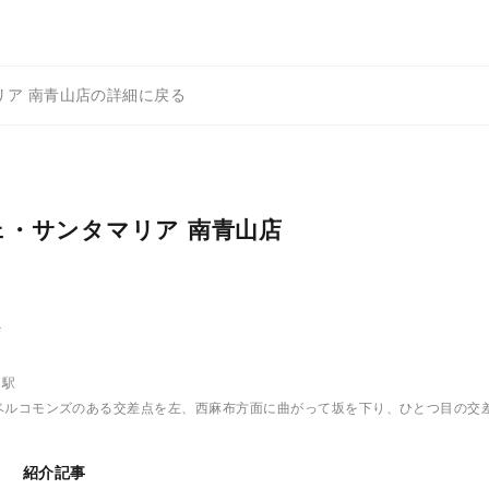
リア 南青山店の詳細に戻る
ェ・サンタマリア 南青山店
ザ
目駅
ベルコモンズのある交差点を左、西麻布方面に曲がって坂を下り、ひとつ目の交
紹介記事