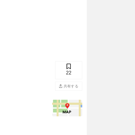
22
共有する