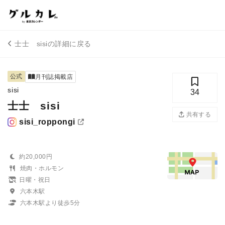
士士 sisiの詳細に戻る
公式
月刊誌掲載店
sisi
34
士士 sisi
共有する
sisi_roppongi
約20,000円
焼肉・ホルモン
日曜・祝日
六本木駅
六本木駅より徒歩5分