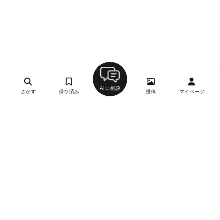
AIに相談
さがす
保存済み
投稿
マイページ