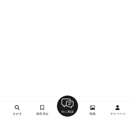
AIに相談
さがす
保存済み
投稿
マイページ