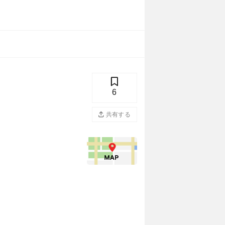
6
共有する