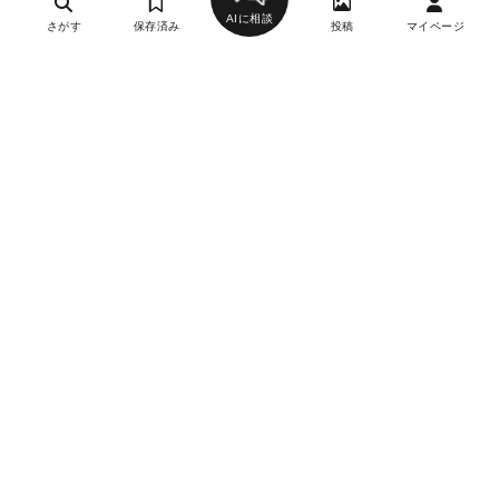
AIに相談
さがす
保存済み
投稿
マイページ
ヘルプ・お問い合わせ
エリア別デートにおすすめのレストラン