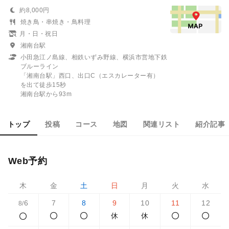
約8,000円
焼き鳥・串焼き・鳥料理
月・日・祝日
湘南台駅
小田急江ノ島線、相鉄いずみ野線、横浜市営地下鉄
ブルーライン
「湘南台駅」西口、出口C（エスカレーター有）
を出て徒歩15秒
湘南台駅から93m
トップ
投稿
コース
地図
関連リスト
紹介記事
Web予約
木
金
土
日
月
火
水
6
7
8
9
10
11
12
8/
休
休