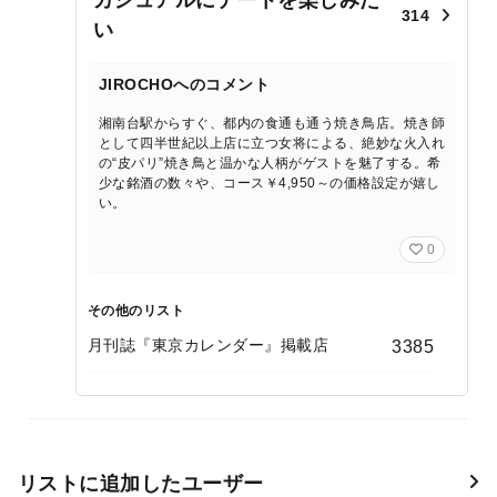
カジュアルにデートを楽しみた
314
い
JIROCHOへのコメント
湘南台駅からすぐ、都内の食通も通う焼き鳥店。焼き師
として四半世紀以上店に立つ女将による、絶妙な火入れ
の“皮パリ”焼き鳥と温かな人柄がゲストを魅了する。希
少な銘酒の数々や、コース￥4,950～の価格設定が嬉し
い。
0
その他のリスト
月刊誌『東京カレンダー』掲載店
3385
リストに追加したユーザー