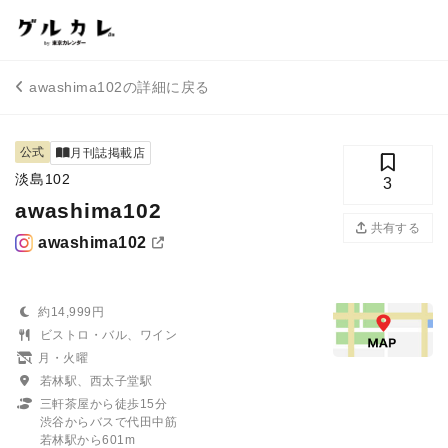
awashima102の詳細に戻る
公式
月刊誌掲載店
淡島102
3
awashima102
共有する
awashima102
約14,999円
ビストロ・バル、ワイン
月・火曜
若林駅、西太子堂駅
三軒茶屋から徒歩15分
渋谷からバスで代田中筋
若林駅から601m