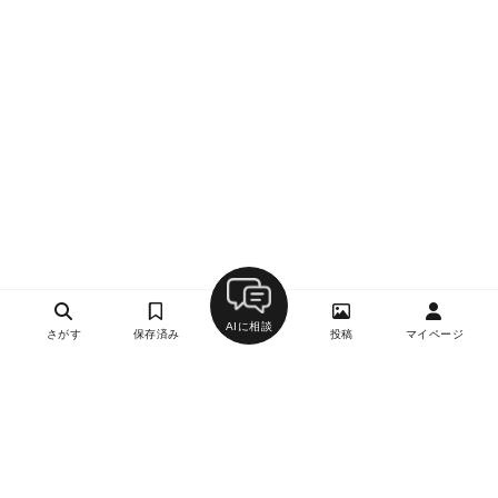
AIに相談
さがす
保存済み
投稿
マイページ