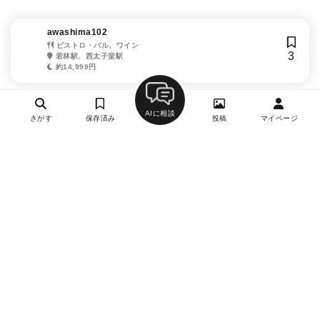
awashima102
ビストロ・バル、ワイン
3
若林駅、西太子堂駅
約14,999円
AIに相談
さがす
保存済み
投稿
マイページ