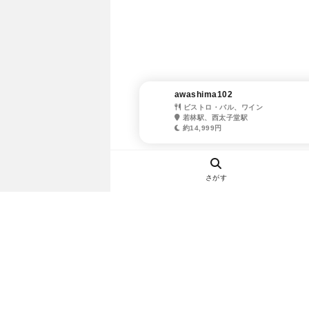
awashima102
ビストロ・バル、ワイン
若林駅、西太子堂駅
約14,999円
さがす
ヘルプ・お問い合わせ