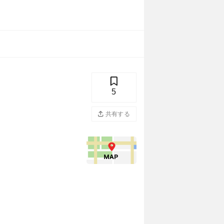
5
共有する