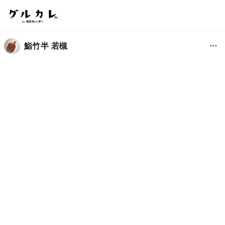
鮨竹半 若槻