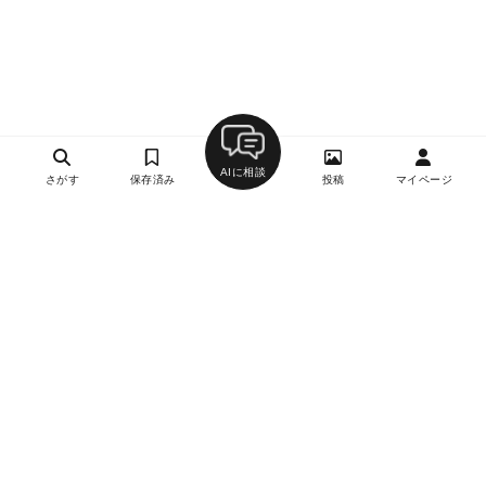
AIに相談
さがす
保存済み
投稿
マイページ