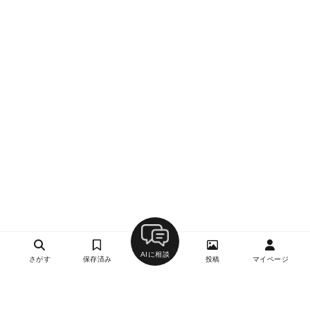
AIに相談
さがす
保存済み
投稿
マイページ