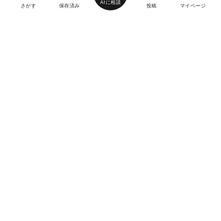
AIに相談
さがす
保存済み
投稿
マイページ
ヘルプ・お問い合わせ
エリア別デートにおすすめのレストラン