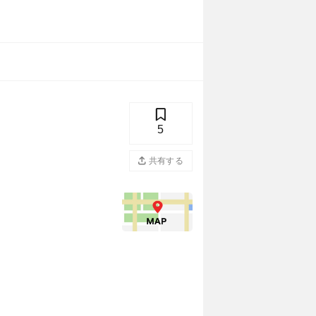
5
共有する